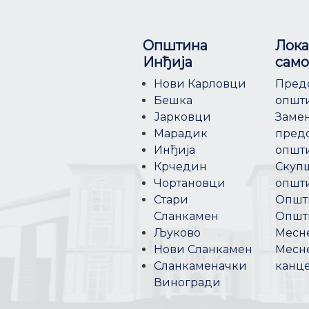
Општина
Лока
Инђија
само
Нови Карловци
Пред
Бешка
општ
Јарковци
Заме
Марадик
пред
Инђија
општ
Крчедин
Скуп
Чортановци
општ
Стари
Општ
Сланкамен
Општ
Љуково
Месне
Нови Сланкамен
Месн
Сланкаменачки
канц
Виногради