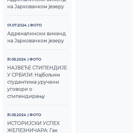
на Јарковачком језеру
01.07.2024. | ФОТО
Адреналински викенд
на Јарковачком језеру
31.05.2024. | ФОТО
НАЈВЕЋЕ СТИПЕНДИЈЕ
У СРБИЈИ: Најбољим
студентима уручени
уговори о
стипендирању
31.05.2024. | ФОТО
ИСТОРИЈСКИ УСПЕХ
ЖЕЛЕЗНИЧАРА: Гак