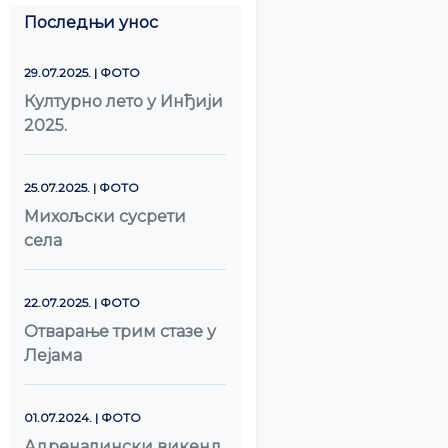
Последњи унос
29.07.2025. | ФОТО
Културно лето у Инђији
2025.
25.07.2025. | ФОТО
Михољски сусрети
села
22.07.2025. | ФОТО
Отварање трим стазе у
Лејама
01.07.2024. | ФОТО
Адреналински викенд