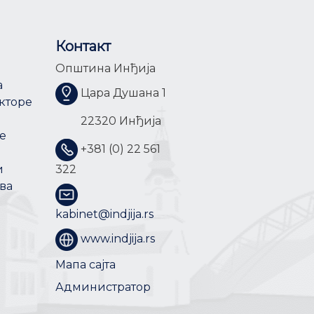
Контакт
Општина Инђија
а
Цара Душана 1
кторе
22320 Инђија
е
+381 (0) 22 561
и
322
ва
kabinet@indjija.rs
www.indjija.rs
Мапа сајта
Администратор