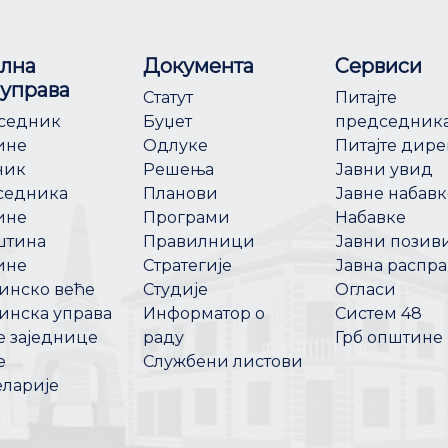
лна
Документа
Сервиси
управа
Статут
Питајте
седник
Буџет
председник
ине
Одлуке
Питајте дире
ник
Решења
Јавни увид
седника
Планови
Јавне набавк
ине
Програми
Набавке
штина
Правилници
Јавни позив
ине
Стратегије
Јавна распра
инско веће
Студије
Огласи
инска управа
Информатор о
Систем 48
 заједнице
раду
Грб општине
е
Службени листови
еларије