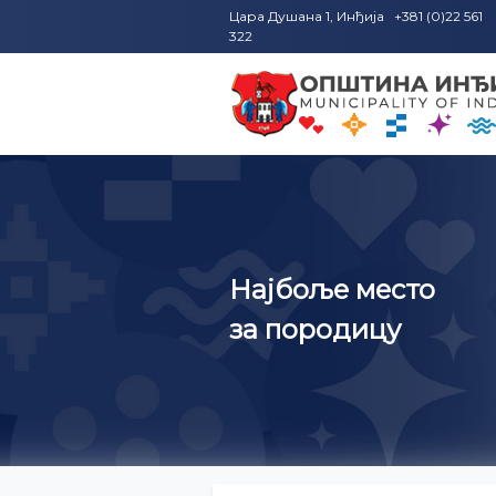
Цара Душана 1, Инђија +381 (0)22 561
322
то