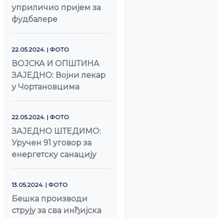
уприличио пријем за
фудбалере
22.05.2024. | ФОТО
ВОЈСКА И ОПШТИНА
ЗАЈЕДНО: Војни лекар
у Чортановцима
22.05.2024. | ФОТО
ЗАЈЕДНО ШТЕДИМО:
Уручен 91 уговор за
енергетску санацију
13.05.2024. | ФОТО
Бешка производи
струју за сва инђијска