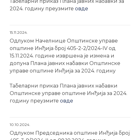
Табеларни приказ Плана јавних набавки за
2024. годину преузмите
овде
15.11.2024.
Одлуком Начелнице Општинске управе
општине Инђија број 405-2-2/2024-IV од
15.11.2024. године извршена је измена и
допуна Плана јавних набавки Општинске
управе општине Инђија за 2024. годину
Табеларни приказ Плана јавних набавки
Општинске управе општине Инђија за 2024.
годину преузмите
овде
10.10.2024.
Одлуком Председника општине Инђија број