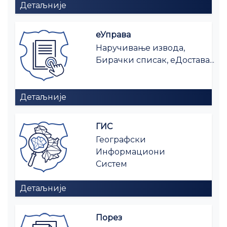
Детаљније
еУправа
Наручивање извода,
Бирачки списак, еДостава...
Детаљније
ГИС
Географски
Информациони
Систем
Детаљније
Порез