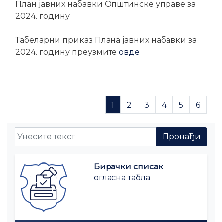
План јавних набавки Општинске управе за
2024. годину
Табеларни приказ Плана јавних набавки за
2024. годину преузмите
овде
1
2
3
4
5
6
Бирачки списак
огласна табла