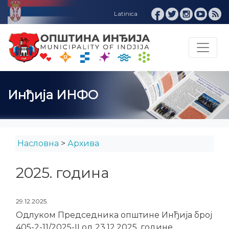
Инђија ИНФО
Насловна
>
Архива
2025. година
29.12.2025.
Одлуком Председника општине Инђија број
405-2-11/2025-II од 23.12.2025. године