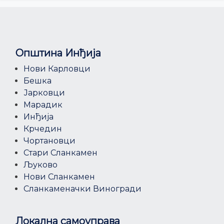
Општина Инђија
Нови Карловци
Бешка
Јарковци
Марадик
Инђија
Крчедин
Чортановци
Стари Сланкамен
Љуково
Нови Сланкамен
Сланкаменачки Виногради
Локална самоуправа