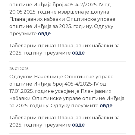
општине Инђија број 405-4-2/2025-IV од
20.05.2025. године извршена је допуна
Плана јавних набавки Општинске управе
општине Инђија за 2025. годину. Одлуку
преузмите
овде
Табеларни приказ Плана јавних набавки за
2025. годину преузмите
овде
28.01.2025.
Одлуком Начелнице Општинске управе
општине Инђија број 405-4/2025-IV од
17.01.2025. године усвојен је План јавних
набавки Општинске управе општине Инђија
за 2025. годину. Одлуку преузмите
овде
Табеларни приказ Плана јавних набавки за
2025. годину преузмите
овде