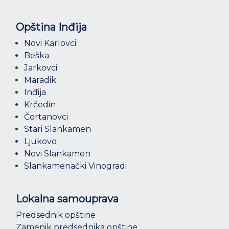
Opština Inđija
Novi Karlovci
Beška
Jarkovci
Maradik
Inđija
Krčedin
Čortanovci
Stari Slankamen
Ljukovo
Novi Slankamen
Slankamenački Vinogradi
Lokalna samouprava
Predsednik opštine
Zamenik predsednika opštine