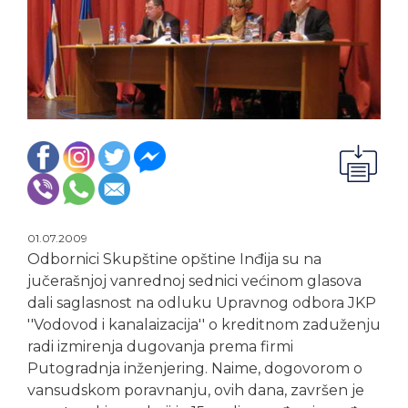
01.07.2009
Odbornici Skupštine opštine Inđija su na
jučerašnjoj vanrednoj sednici većinom glasova
dali saglasnost na odluku Upravnog odbora JKP
''Vodovod i kanalaizacija'' o kreditnom zaduženju
radi izmirenja dugovanja prema firmi
Putogradnja inženjering. Naime, dogovorom o
vansudskom poravnanju, ovih dana, završen je