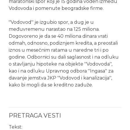
maratonski spor koji je 15 godina vođen između
Vodovoda i pomenute beogradske firme.
''Vodovod'' je izgubio spor, a dug je u
međuvremenu narastao na 125 miliona.
Dogovoreno je da se 40 miliona dinara vrati
odmah, odnosno, podiznjem kredita, a preostali
iznos u mesečnim ratama u naredne tri i po
godine. Odbornici su dali saglasnost i na odluku
o stavljanju hipoteke na objekte ''Vodovoda'',
kao i na odluku Upravnog odbora ''Ingasa'' za
davanje jemstva JKP ''Vodovod i kanalizacija'',
kako bi mogli da se kreditno zaduže.
PRETRAGA VESTI
Tekst: