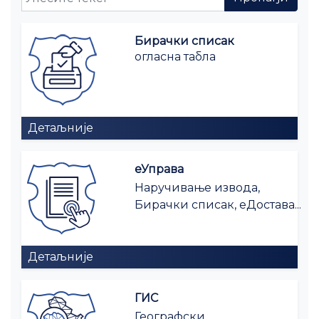
Бирачки списак
огласна табла
Детаљније
еУправа
Наручивање извода,
Бирачки списак, еДостава...
Детаљније
ГИС
Географски