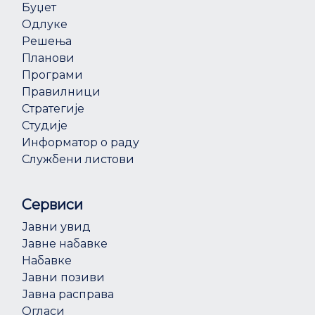
Буџет
Одлуке
Решења
Планови
Програми
Правилници
Стратегије
Студије
Информатор о раду
Службени листови
Сервиси
Јавни увид
Јавне набавке
Набавке
Јавни позиви
Јавна расправа
Огласи