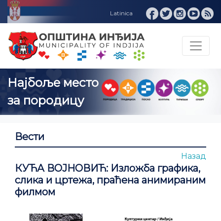
е место
одицу
Вести
Назад
КУЋА ВОЈНОВИЋ: Изложба графика,
слика и цртежа, праћена анимираним
филмом