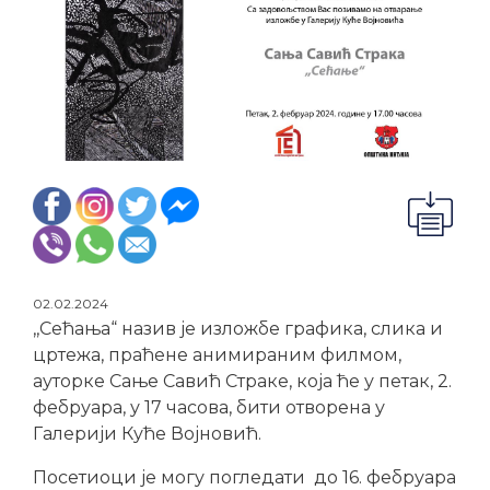
02.02.2024
,,Сећања“ назив је изложбе графика, слика и
цртежа, праћене анимираним филмом,
ауторке Сање Савић Страке, која ће у петак, 2.
фебруара, у 17 часова, бити отворена у
Галерији Куће Војновић.
Посетиоци је могу погледати до 16. фебруара