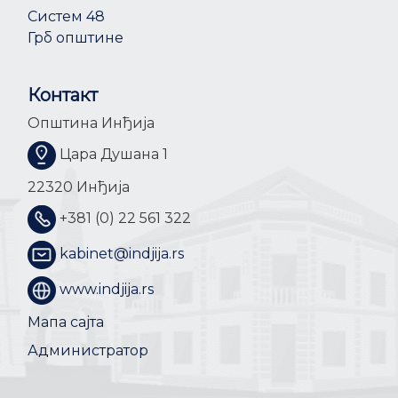
Систем 48
Грб општине
Контакт
Општина Инђија
Цара Душана 1
22320 Инђија
+381 (0) 22 561 322
kabinet@indjija.rs
www.indjija.rs
Мапа сајта
Администратор