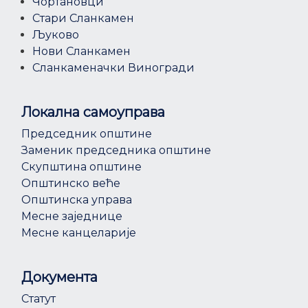
Чортановци
Стари Сланкамен
Љуково
Нови Сланкамен
Сланкаменачки Виногради
Локална самоуправа
Председник општине
Заменик председника општине
Скупштина општине
Општинско веће
Општинска управа
Месне заједнице
Месне канцеларије
Документа
Статут