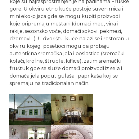
koje su najrasprostranjenije na padinama Fruške
gore. U okviru etno kuće postoje suvenirnica i
mini eko-pijaca gde se mogu kupiti proizvodi
koje pripremaju meštani (domaći med, vina i
rakije, sezonsko voće, domaći sokovi, pekmezi,
džemovi…). U dvorištu kuće nalazi se i restoran u
okviru kojeg posetioci mogu da probaju
autentična sremačka jela i poslastice (sremački
kolači, krofne, štrudle, kiflice), zatim sremački
fruštuk gde se služe domaći proizvodi iz sela i
domaća jela poput gulaša i paprikaša koji se
spremaju na tradicionalan način.