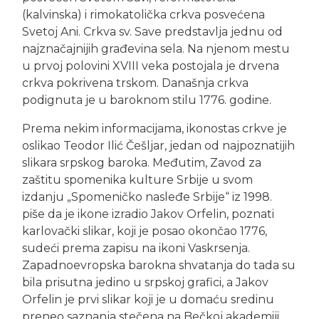
(kalvinska) i rimokatolička crkva posvećena
Svetoj Ani. Crkva sv. Save predstavlja jednu od
najznačajnijih građevina sela. Na njenom mestu
u prvoj polovini XVIII veka postojala je drvena
crkva pokrivena trskom. Današnja crkva
podignuta je u baroknom stilu 1776. godine.
Prema nekim informacijama, ikonostas crkve je
oslikao Teodor Ilić Češljar, jedan od najpoznatijih
slikara srpskog baroka. Međutim, Zavod za
zaštitu spomenika kulture Srbije u svom
izdanju „Spomeničko nasleđe Srbije“ iz 1998.
piše da je ikone izradio Jakov Orfelin, poznati
karlovački slikar, koji je posao okončao 1776,
sudeći prema zapisu na ikoni Vaskrsenja.
Zapadnoevropska barokna shvatanja do tada su
bila prisutna jedino u srpskoj grafici, a Jakov
Orfelin je prvi slikar koji je u domaću sredinu
preneo saznanja stečena na Bečkoj akademiji.