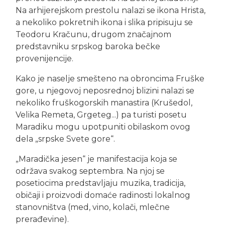
Na arhijerejskom prestolu nalazi se ikona Hrista,
a nekoliko pokretnih ikona i slika pripisuju se
Teodoru Kračunu, drugom značajnom
predstavniku srpskog baroka bečke
provenijencije.
Kako je naselje smešteno na obroncima Fruške
gore, u njegovoj neposrednoj blizini nalazi se
nekoliko fruškogorskih manastira (Krušedol,
Velika Remeta, Grgeteg...) pa turisti posetu
Maradiku mogu upotpuniti obilaskom ovog
dela „srpske Svete gore“.
„Maradička jesen“ je manifestacija koja se
održava svakog septembra. Na njoj se
posetiocima predstavljaju muzika, tradicija,
običaji i proizvodi domaće radinosti lokalnog
stanovništva (med, vino, kolači, mlečne
prerađevine).