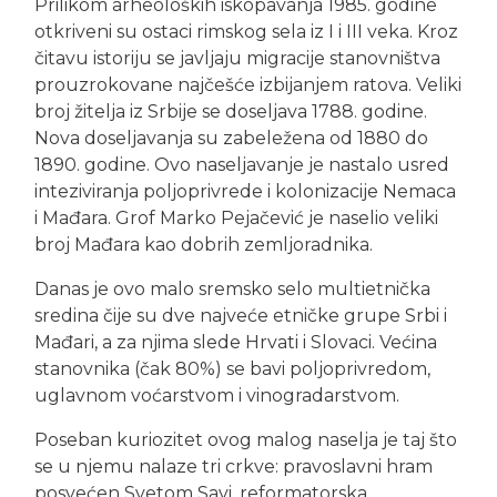
Prilikom arheoloških iskopavanja 1985. godine
otkriveni su ostaci rimskog sela iz I i III veka. Kroz
čitavu istoriju se javljaju migracije stanovništva
prouzrokovane najčešće izbijanjem ratova. Veliki
broj žitelja iz Srbije se doseljava 1788. godine.
Nova doseljavanja su zabeležena od 1880 do
1890. godine. Ovo naseljavanje je nastalo usred
inteziviranja poljoprivrede i kolonizacije Nemaca
i Mađara. Grof Marko Pejačević je naselio veliki
broj Mađara kao dobrih zemljoradnika.
Danas je ovo malo sremsko selo multietnička
sredina čije su dve najveće etničke grupe Srbi i
Mađari, a za njima slede Hrvati i Slovaci. Većina
stanovnika (čak 80%) se bavi poljoprivredom,
uglavnom voćarstvom i vinogradarstvom.
Poseban kuriozitet ovog malog naselja je taj što
se u njemu nalaze tri crkve: pravoslavni hram
posvećen Svetom Savi, reformatorska