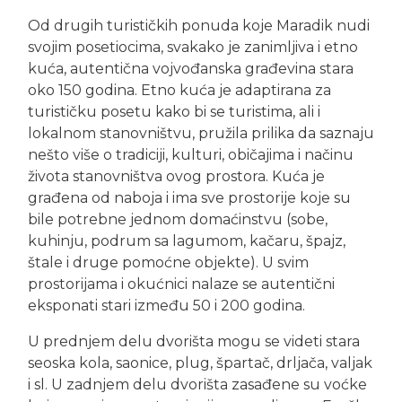
Od drugih turističkih ponuda koje Maradik nudi
svojim posetiocima, svakako je zanimljiva i etno
kuća, autentična vojvođanska građevina stara
oko 150 godina. Etno kuća je adaptirana za
turističku posetu kako bi se turistima, ali i
lokalnom stanovništvu, pružila prilika da saznaju
nešto više o tradiciji, kulturi, običajima i načinu
života stanovništva ovog prostora. Kuća je
građena od naboja i ima sve prostorije koje su
bile potrebne jednom domaćinstvu (sobe,
kuhinju, podrum sa lagumom, kačaru, špajz,
štale i druge pomoćne objekte). U svim
prostorijama i okućnici nalaze se autentični
eksponati stari između 50 i 200 godina.
U prednjem delu dvorišta mogu se videti stara
seoska kola, saonice, plug, špartač, drljača, valjak
i sl. U zadnjem delu dvorišta zasađene su voćke