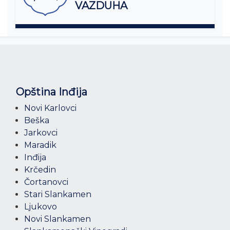
VAZDUHA
Opština Inđija
Novi Karlovci
Beška
Jarkovci
Maradik
Inđija
Krčedin
Čortanovci
Stari Slankamen
Ljukovo
Novi Slankamen