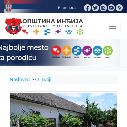
Inđija INFO
Naslovna
>
O Inđiji