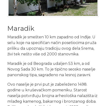
Maradik
Maradik je smešten 10 km zapadno od Inđije. U
selu koje na specifičan način posetiocima pruža
priliku da upoznaju tradiciju ovog dela Srema,
živi tek nešto više od 2000 stanovnika.
Maradik je od Beograda udaljen 53 km, a od
Novog Sada 30 km. To je tipično seosko naselje
panonskog tipa, sagrađeno na lesnoj zaravni.
Ovo naselje je prvi put je zabeleženo 1498.
godine u kruševačkom pomeniku. Starost
naselja potvrđuju brojna arheološka nalazišta iz
mlađeg kamenog, bakarnog i bronzanog doba.