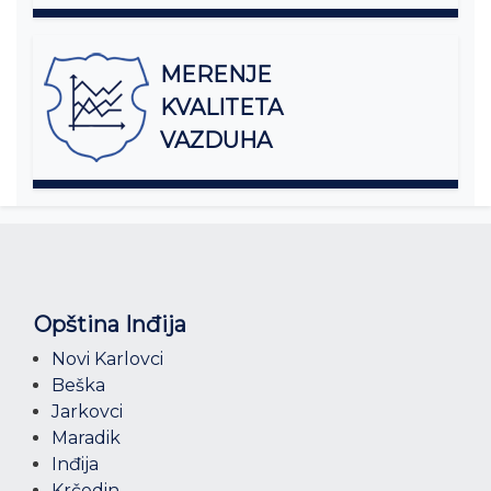
MERENJE
KVALITETA
VAZDUHA
Opština Inđija
Novi Karlovci
Beška
Jarkovci
Maradik
Inđija
Krčedin