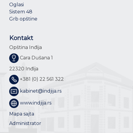
Oglasi
Sistem 48
Grb opštine
Kontakt
Opština Inđija
Cara Dušana 1
22320 Inđija
+381 (0) 22 561 322
kabinet@indjija.rs
www.indjija.rs
Mapa sajta
Administrator