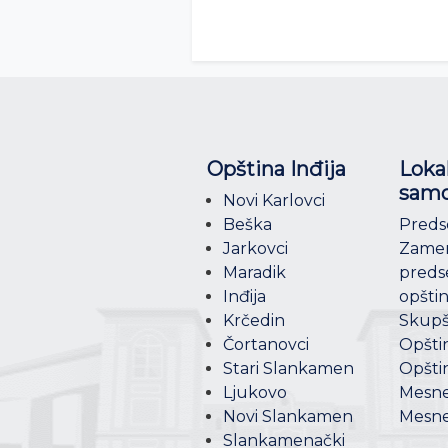
Opština Inđija
Loka
samo
Novi Karlovci
Beška
Preds
Jarkovci
Zame
Maradik
preds
Inđija
opšti
Krčedin
Skupš
Čortanovci
Opšti
Stari Slankamen
Opšti
Ljukovo
Mesne
Novi Slankamen
Mesne
Slankamenački