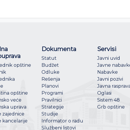
lna
Dokumenta
Servisi
uprava
Statut
Javni uvid
ednik opštine
Budžet
Javne nabavk
nik
Odluke
Nabavke
ednika
Rešenja
Javni pozivi
ne
Planovi
Javna rasprav
tina opštine
Programi
Oglasi
nsko veće
Pravilnici
Sistem 48
nska uprava
Strategije
Grb opštine
 zajednice
Studije
 kancelarije
Informator o radu
Službeni listovi