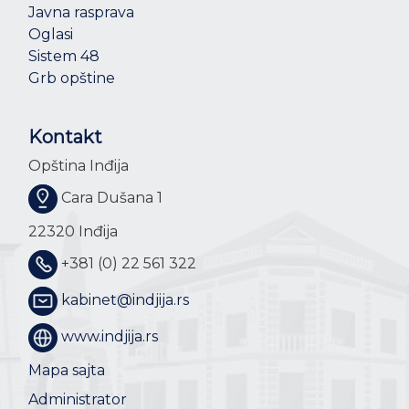
Javna rasprava
Oglasi
Sistem 48
Grb opštine
Kontakt
Opština Inđija
Cara Dušana 1
22320 Inđija
+381 (0) 22 561 322
kabinet@indjija.rs
www.indjija.rs
Mapa sajta
Administrator