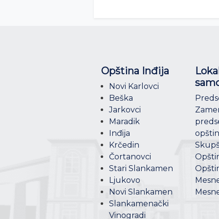
Opština Inđija
Loka
samo
Novi Karlovci
Beška
Preds
Jarkovci
Zame
Maradik
preds
Inđija
opšti
Krčedin
Skupš
Čortanovci
Opšti
Stari Slankamen
Opšti
Ljukovo
Mesne
Novi Slankamen
Mesne
Slankamenački
Vinogradi