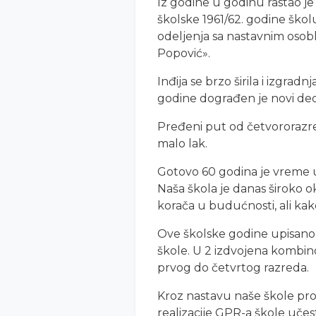
Iz godine u godinu rastao je b
školske 1961/62. godine škol
odeljenja sa nastavnim osob
Popović».
Inđija se brzo širila i izgra
godine dograđen je novi deo 
Pređeni put od četvororazre
malo lak.
Gotovo 60 godina je vreme u
Naša škola je danas široko o
korača u budućnosti, ali kak
Ove školske godine upisano
škole. U 2 izdvojena kombi
prvog do četvrtog razreda.
Kroz nastavu naše škole pro
realizacije GPR-a škole učes