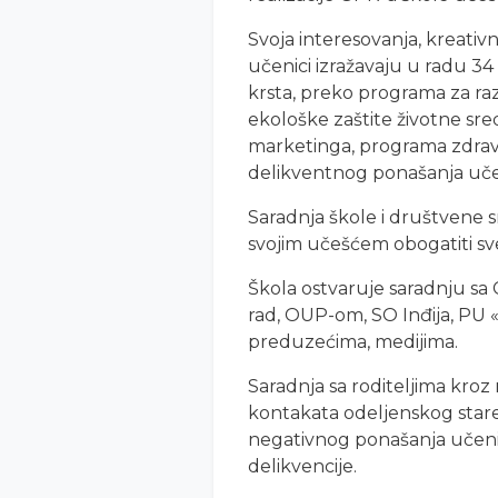
Svoja interesovanja, kreati
učenici izražavaju u radu 3
krsta, preko programa za razv
ekološke zaštite životne sre
marketinga, programa zdravst
delikventnog ponašanja uče
Saradnja škole i društvene s
svojim učešćem obogatiti sv
Škola ostvaruje saradnju sa
rad, OUP-om, SO Inđija, PU
preduzećima, medijima.
Saradnja sa roditeljima kroz r
kontakata odeljenskog stareši
negativnog ponašanja učenik
delikvencije.