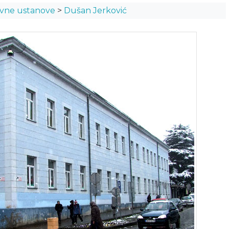
vne ustanove
>
Dušan Jerković