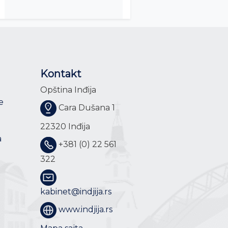
Kontakt
Opština Inđija
e
Cara Dušana 1
22320 Inđija
a
+381 (0) 22 561
322
kabinet@indjija.rs
www.indjija.rs