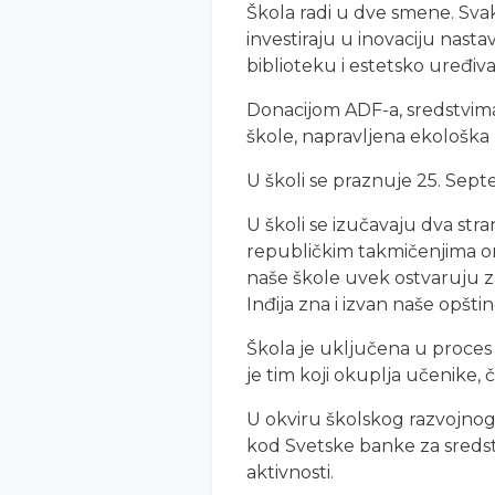
Škola radi u dve smene. Sva
investiraju u inovaciju nasta
biblioteku i estetsko uređiv
Donacijom ADF-a, sredstvima 
škole, napravljena ekološka 
U školi se praznuje 25. Sept
U školi se izučavaju dva stra
republičkim takmičenjima or
naše škole uvek ostvaruju z
Inđija zna i izvan naše opštin
Škola je uključena u proces
je tim koji okuplja učenike, 
U okviru školskog razvojnog 
kod Svetske banke za sredstv
aktivnosti.