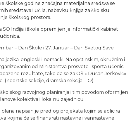
ke školske godine značajna materijalna sredsva se
vnih sredstava i učila, nabavku knjiga za školsku
anje školskog prostora.
SO Inđija i škole opremljen je informatički kabinet
učionica.
embar – Dan Škole i 27. Januar – Dan Svetog Save.
na jezika: engleski i nemački. Na opštinskim, okružnim i
ganizovanim od Ministarstva prosvete i sporta učenici
apažene rezultate, tako da se za OŠ « Dušan Jerković»
e. ( sportske sekcije, dramska sekcija, TO).
 školskog razvojnog planiranja i tim povodom oformljen
članove kolektiva i lokalnu zajednicu.
plana napisan je predlog projekata kojim se aplicira
a kojima će se finansirati nastavne i vannastavne