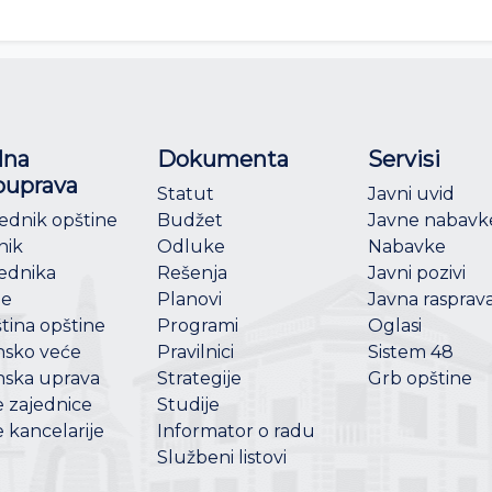
lna
Dokumenta
Servisi
uprava
Statut
Javni uvid
ednik opštine
Budžet
Javne nabavk
nik
Odluke
Nabavke
ednika
Rešenja
Javni pozivi
ne
Planovi
Javna rasprav
tina opštine
Programi
Oglasi
nsko veće
Pravilnici
Sistem 48
nska uprava
Strategije
Grb opštine
 zajednice
Studije
 kancelarije
Informator o radu
Službeni listovi