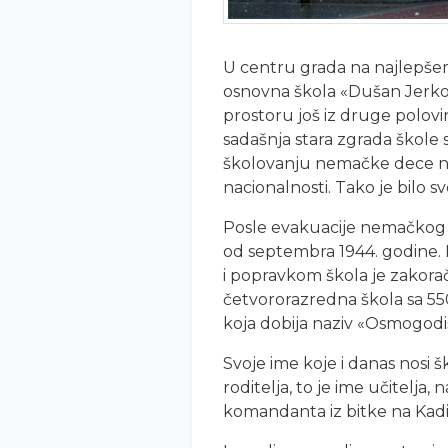
U centru grada na najlepše
osnovna škola «Dušan Jerkov
prostoru još iz druge polovi
sadašnja stara zgrada škole
školovanju nemačke dece n
nacionalnosti. Tako je bilo s
Posle evakuacije nemačkog s
od septembra 1944. godine. D
i popravkom škola je zakorač
četvororazredna škola sa 55
koja dobija naziv «Osmogodiš
Svoje ime koje i danas nosi š
roditelja, to je ime učitelja
komandanta iz bitke na Kadin