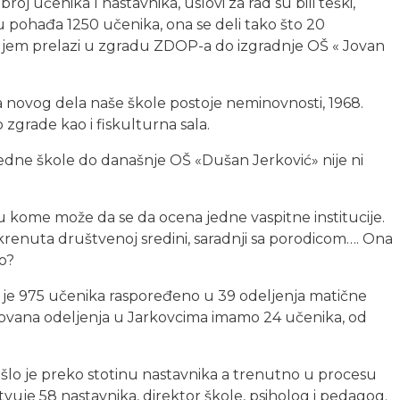
roj učenika I nastavnika, uslovi za rad su bili teški,
u pohađa 1250 učenika, ona se deli tako što 20
ljem prelazi u zgradu ZDOP-a do izgradnje OŠ « Jovan
dnja novog dela naše škole postoje neminovnosti, 1968.
zgrade kao i fiskulturna sala.
dne škole do današnje OŠ «Dušan Jerković» nije ni
 kome može da se da ocena jedne vaspitne institucije.
krenuta društvenoj sredini, saradnji sa porodicom…. Ona
o?
 je 975 učenika raspoređeno u 39 odeljenja matične
novana odeljenja u Jarkovcima imamo 24 učenika, od
šlo je preko stotinu nastavnika a trenutno u procesu
tvuje 58 nastavnika, direktor škole, psiholog i pedagog.