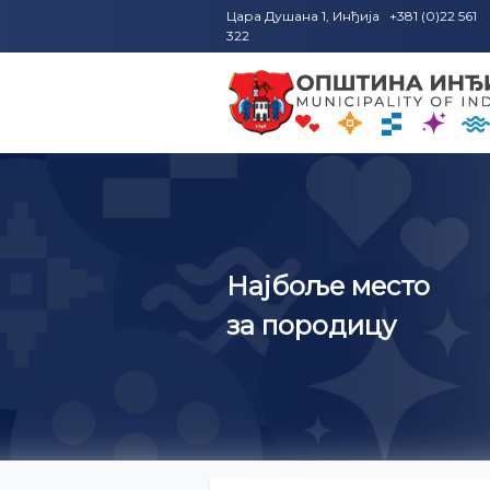
Цара Душана 1, Инђија +381 (0)22 561
322
Најбоље место
за породицу