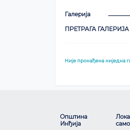
Галерија
ПРЕТРАГА ГАЛЕРИЈА
Није пронађена ниједна га
Општина
Лока
Инђија
само