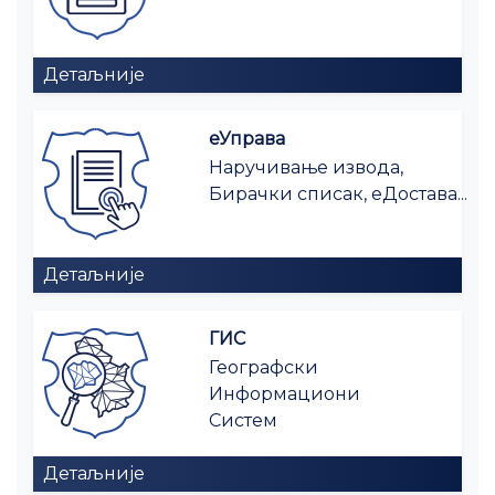
Детаљније
еУправа
Наручивање извода,
Бирачки списак, еДостава...
Детаљније
ГИС
Географски
Информациони
Систем
Детаљније