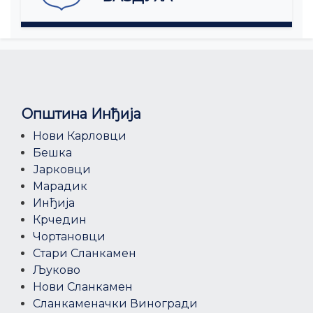
Општина Инђија
Нови Карловци
Бешка
Јарковци
Марадик
Инђија
Крчедин
Чортановци
Стари Сланкамен
Љуково
Нови Сланкамен
Сланкаменачки Виногради