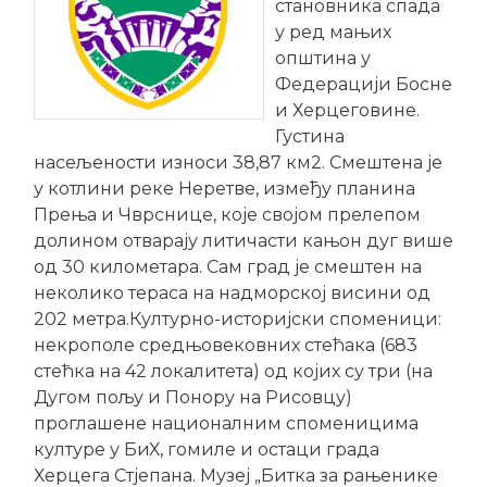
становника спада
у ред мањих
општина у
Федерацији Босне
и Херцеговине.
Густина
насељености износи 38,87 км2. Смештена је
у котлини реке Неретве, између планина
Прења и Чврснице, које својом прелепом
долином отварају литичасти кањон дуг више
од 30 километара. Сам град је смештен на
неколико тераса на надморској висини од
202 метра.Културно-историјски споменици:
некрополе средњовековних стећака (683
стећка на 42 локалитета) од којих су три (на
Дугом пољу и Понору на Рисовцу)
проглашене националним споменицима
културе у БиХ, гомиле и остаци града
Херцега Стјепана. Музеј „Битка за рањенике