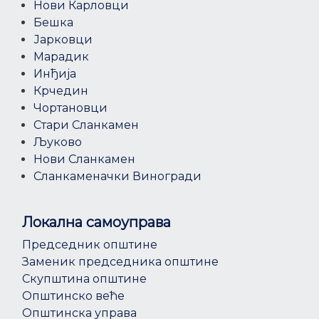
Нови Карловци
Бешка
Јарковци
Марадик
Инђија
Крчедин
Чортановци
Стари Сланкамен
Љуково
Нови Сланкамен
Сланкаменачки Виногради
Локална самоуправа
Председник општине
Заменик председника општине
Скупштина општине
Општинско веће
Општинска управа