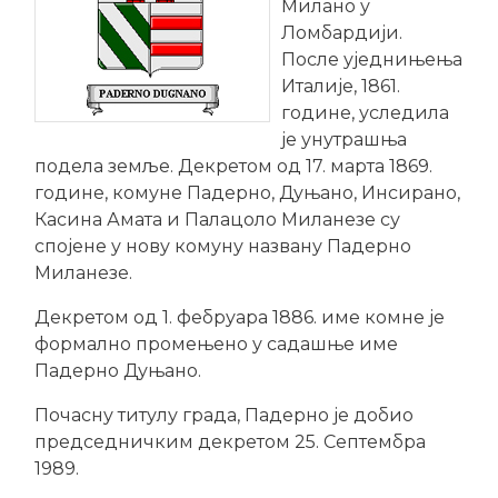
Милано у
Ломбардији.
После уједнињења
Италије, 1861.
године, уследила
је унутрашња
подела земље. Декретом од 17. марта 1869.
године, комуне Падерно, Дуњано, Инсирано,
Касина Амата и Палацоло Миланезе су
спојене у нову комуну названу Падерно
Миланезе.
Декретом од 1. фебруара 1886. име комне је
формално промењено у садашње име
Падерно Дуњано.
Почасну титулу града, Падерно је добио
председничким декретом 25. Септембра
1989.