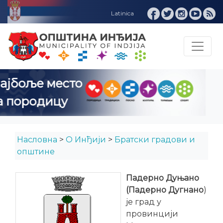
Инђија ИНФО
Насловна
>
О Инђији
>
Братски градови и
општине
Падерно Дуњано
(Падерно Дугнано
)
је град у
провинцији