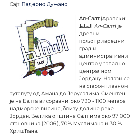
Сајт:
Падерно Дуњано
Ал-Салт
(Арапски:
السلط‎
Ал-Салт
) је
древни
пољопривредни
град и
административни
центар у западно-
централном
Јордану. Налази се
на старом главном
аутопуту од Амана до Јерусалима. Смештен
је на Балга висоравни, око 790 - 1100 метара
надморске висине, близу долине реке
Јордан. Велика општина Салт има око 97 000
становника (2006.), 70% Муслимана и 30 %
Хришћана.