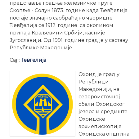
представља градња железничке пруге
Скопље - Солун 1873. године када Ђевђелија
постаје значајно саобраћајно чвориште.
Ђевђелија се 1912. године са околином
припаја Краљевини Србији, касније
Југославији. Од 1991. године град је у саставу
Републике Македоније.
Сајт:
Гевгелија
Охрид је град у
Републици
Македонији, на
североисточној
обали Охридског
језера и средиште
Охридске
архиепископије.
Охридска општина