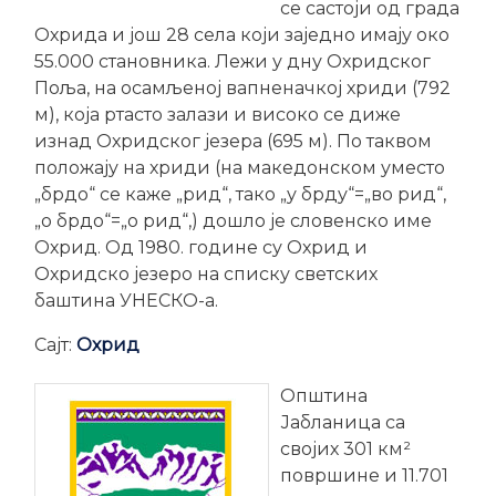
се састоји од града
Охрида и још 28 села који заједно имају око
55.000 становника. Лежи у дну Охридског
Поља, на осамљеној вапненачкој хриди (792
м), која ртасто залази и високо се диже
изнад Охридског језера (695 м). По таквом
положају на хриди (на македонском уместо
„брдо“ се каже „рид“, тако „у брду“=„во рид“,
„о брдо“=„о рид“,) дошло је словенско име
Охрид. Од 1980. године су Охрид и
Охридско језеро на списку светских
баштина УНЕСКО-а.
Сајт:
Охрид
Општина
Јабланица са
својих 301 км²
површине и 11.701