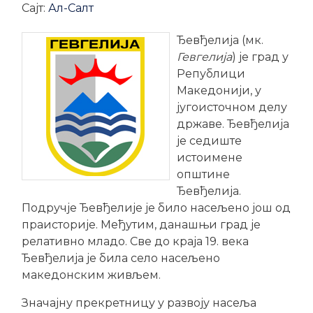
Сајт:
Ал-Салт
Ђевђелија (мк.
Гевгелија
) је град у
Републици
Македонији, у
југоисточном делу
државе. Ђевђелија
је седиште
истоимене
општине
Ђевђелија.
Подручје Ђевђелије је било насељено још од
праисторије. Међутим, данашњи град је
релативно младо. Све до краја 19. века
Ђевђелија је била село насељено
македонским живљем.
Значајну прекретницу у развоју насеља