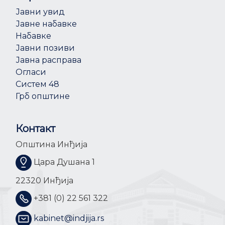
Јавни увид
Јавне набавке
Набавке
Јавни позиви
Јавна расправа
Огласи
Систем 48
Грб општине
Контакт
Општина Инђија
Цара Душана 1
22320 Инђија
+381 (0) 22 561 322
kabinet@indjija.rs