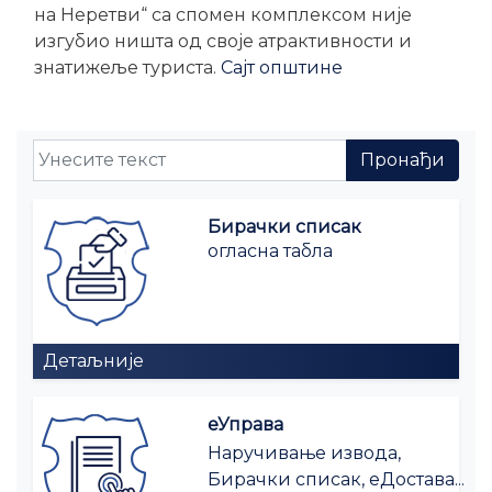
на Неретви“ са спомен комплексом није
изгубио ништа од своје атрактивности и
знатижеље туриста.
Сајт општине
Бирачки списак
огласна табла
Детаљније
еУправа
Наручивање извода,
Бирачки списак, еДостава...