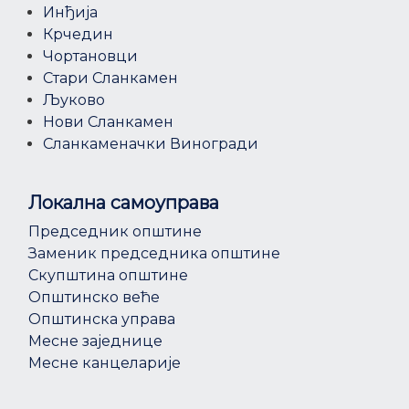
Инђија
Крчедин
Чортановци
Стари Сланкамен
Љуково
Нови Сланкамен
Сланкаменачки Виногради
Локална самоуправа
Председник општине
Заменик председника општине
Скупштина општине
Општинско веће
Општинска управа
Месне заједнице
Месне канцеларије