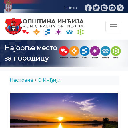
Насловна
>
О Инђији