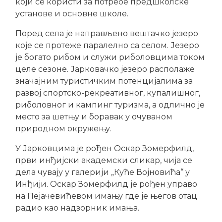
који се користи за потребе предшколске
установе и основне школе.
Поред села је направљено вештачко језеро
које се протеже паралелно са селом. Језеро
је богато рибом и служи риболовцима током
целе сезоне. Јарковачко језеро располаже
значајним туристичким потенцијалима за
развој спортско-рекреативног, купалишног,
риболовног и кампинг туризма, а одлично је
место за шетњу и боравак у очуваном
природном окружењу.
У Јарковцима је рођен Оскар Зомерфилд,
први инђијски академски сликар, чија се
дела чувају у галерији „Куће Војновића“ у
Инђији. Оскар Зомерфилд је рођен управо
на Пејачевићевом имању где је његов отац
радио као надзорник имања.