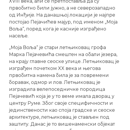
XVIII века, али се претпоставља да су
првобитно били јужно, а не северозападно
од Инђије. На данашњој локацији је најпре
постојао Пејачићев мајур, под именом „Моја
Воља“, поред кога је касније изграђено
насеље.
„Моја Воља“ је стари летњиковац грофа
Марка Пејачевића смештен на обали језера,
на крају главне сеоске улице. Летњиковац је
изграђен почетком XX века и његова
првобитна намена била је за повремени
боравак, одмор и лов. Летњиковац је
изградила велепоседничке породица
Пејачевић која је у то веме имала дворац у
центру Руме. Због своје специфичности и
јединствености као споја градске и сеоске
архитектуре, летњиковац је стављен под
заштиту. Данас је то вишенаменски објекат