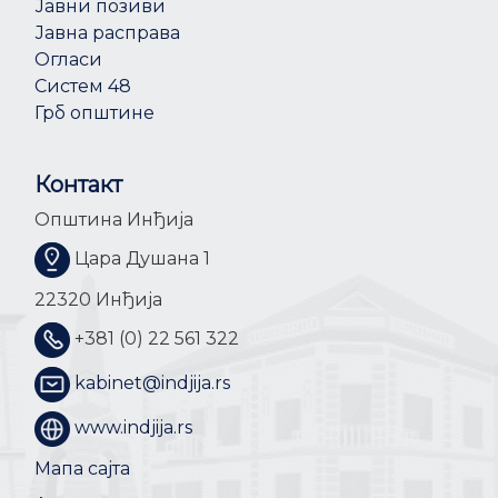
Јавни позиви
Јавна расправа
Огласи
Систем 48
Грб општине
Контакт
Општина Инђија
Цара Душана 1
22320 Инђија
+381 (0) 22 561 322
kabinet@indjija.rs
www.indjija.rs
Мапа сајта