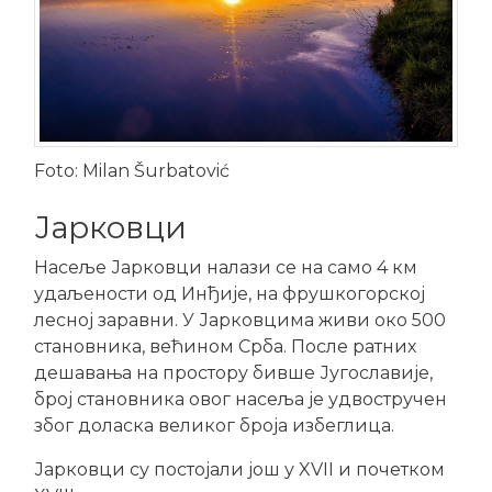
Foto: Milan Šurbatović
Јарковци
Насеље Јарковци налази се на само 4 км
удаљености од Инђије, на фрушкогорској
лесној заравни. У Јарковцима живи око 500
становника, већином Срба. После ратних
дешавања на простору бивше Југославије,
број становника овог насеља је удвостручен
због доласка великог броја избеглица.
Јарковци су постојали још у XVII и почетком