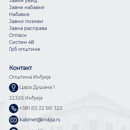
Јавни увид
Јавне набавке
Набавке
Јавни позиви
Јавна расправа
Огласи
Систем 48
Грб општине
Контакт
Општина Инђија
Цара Душана 1
22320 Инђија
+381 (0) 22 561 322
kabinet@indjija.rs