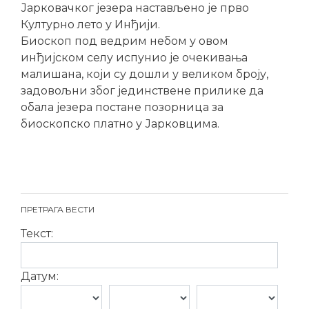
Јарковачког језера настављено је прво
Културно лето у Инђији.
Биоскоп под ведрим небом у овом
инђијском селу испунио је очекивања
малишана, који су дошли у великом броју,
задовољни због јединствене прилике да
обала језера постане позорница за
биоскопско платно у Јарковцима.
ПРЕТРАГА ВЕСТИ
Текст:
Датум: