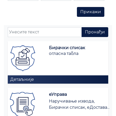
Бирачки списак
огласна табла
Детаљније
еУправа
Наручивање извода,
Бирачки списак, еДостава...