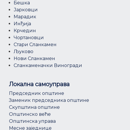
Бешка
Јарковци
Марадик
Инђија
Крчедин
Чортановци
Стари Сланкамен
Љуково
Нови Сланкамен
Сланкаменачки Виногради
Локална самоуправа
Председник општине
Заменик председника општине
Скупштина општине
Општинско веће
Општинска управа
Месне заједнице