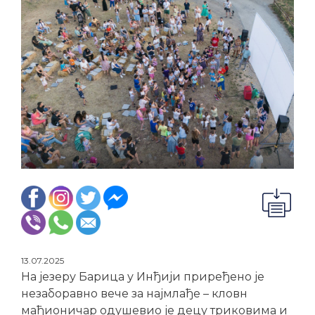
13.07.2025
На језеру Барица у Инђији приређено је
незаборавно вече за најмлађе – кловн
мађионичар одушевио је децу триковима и