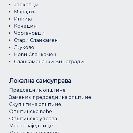
Јарковци
Марадик
Инђија
Крчедин
Чортановци
Стари Сланкамен
Љуково
Нови Сланкамен
Сланкаменачки Виногради
Локална самоуправа
Председник општине
Заменик председника општине
Скупштина општине
Општинско веће
Општинска управа
Месне заједнице
Месне канцеларије