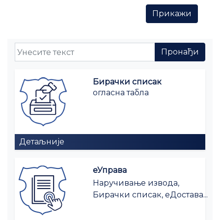
Бирачки списак
огласна табла
Детаљније
еУправа
Наручивање извода,
Бирачки списак, еДостава...