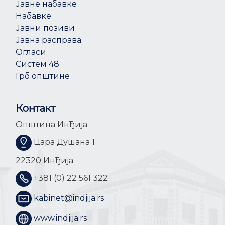
Јавне набавке
Набавке
Јавни позиви
Јавна расправа
Огласи
Систем 48
Грб општине
Контакт
Општина Инђија
Цара Душана 1
22320 Инђија
+381 (0) 22 561 322
kabinet@indjija.rs
www.indjija.rs