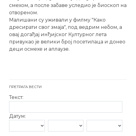
смехом, а после забаве уследио је биоскоп на
отвореном.
Малишани су уживали у филму "Како
дресирати свог змаја", под ведрим небом, а
овај догађај инђијског Културног лета
привукао је велики број посетилаца и донео
деци осмехе и аплаузе.
ПРЕТРАГА ВЕСТИ
Текст:
Датум: