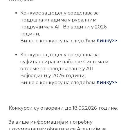
Конкурс за доделу средстава за
подршка младима у руралним
подручјима у АП Војводини у 2026.
години,
Више о конкурсу на следећем
линку>>
Конкурс за доделу средстава за
суфинансирање набавке Система и
опреме за наводњавање у АП
Војводини у 2026. години,
Више о конкурсу на следећем
линку>>
Конкурси су отворени до 18.05.2026. године.
За више информација и потребну
документацију обратите се Агенцији за