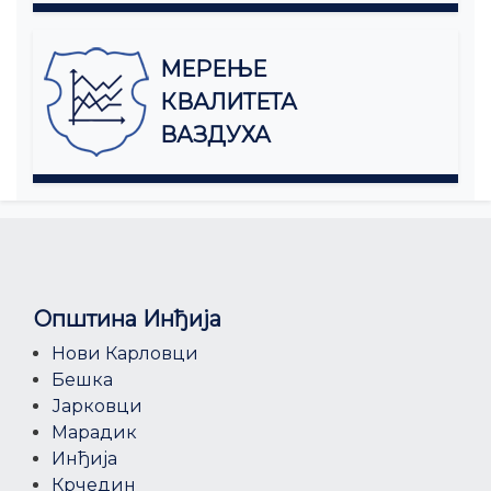
МЕРЕЊЕ
КВАЛИТЕТА
ВАЗДУХА
Општина Инђија
Нови Карловци
Бешка
Јарковци
Марадик
Инђија
Крчедин