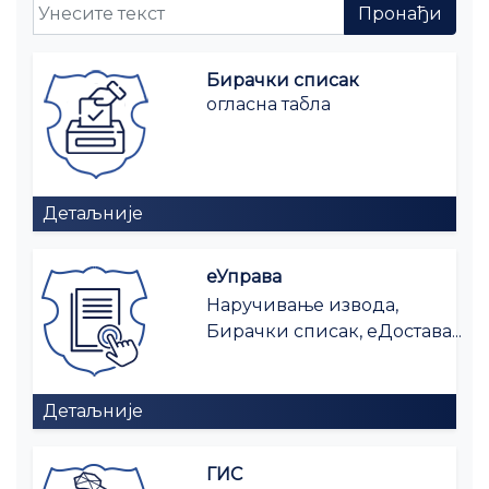
Бирачки списак
огласна табла
Детаљније
еУправа
Наручивање извода,
Бирачки списак, еДостава...
Детаљније
ГИС