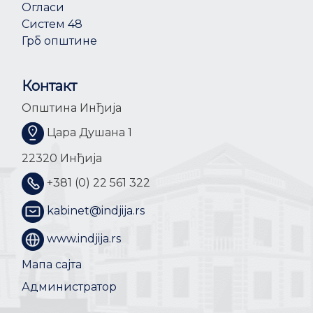
Огласи
Систем 48
Грб општине
Контакт
Општина Инђија
Цара Душана 1
22320 Инђија
+381 (0) 22 561 322
kabinet@indjija.rs
www.indjija.rs
Мапа сајта
Администратор