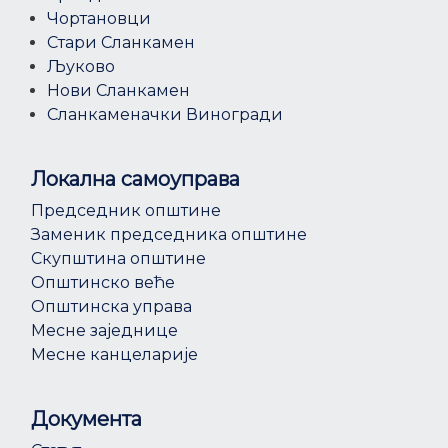
Чортановци
Стари Сланкамен
Љуково
Нови Сланкамен
Сланкаменачки Виногради
Локална самоуправа
Председник општине
Заменик председника општине
Скупштина општине
Општинско веће
Општинска управа
Месне заједнице
Месне канцеларије
Документа