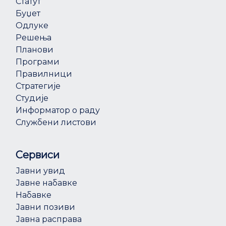
Статут
Буџет
Одлуке
Решења
Планови
Програми
Правилници
Стратегије
Студије
Информатор о раду
Службени листови
Сервиси
Јавни увид
Јавне набавке
Набавке
Јавни позиви
Јавна расправа