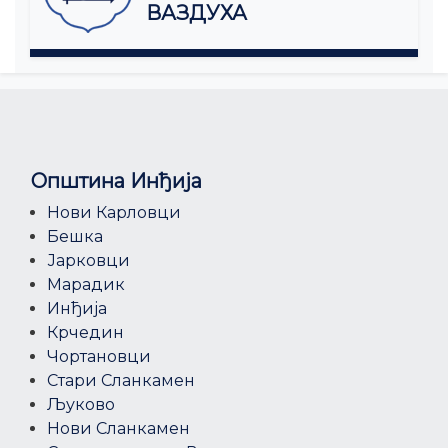
ВАЗДУХА
Општина Инђија
Нови Карловци
Бешка
Јарковци
Марадик
Инђија
Крчедин
Чортановци
Стари Сланкамен
Љуково
Нови Сланкамен