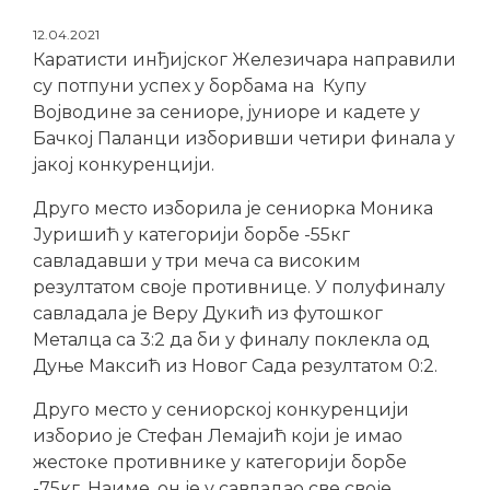
12.04.2021
Кaратисти инђијског Железичара направили
су потпуни успех у борбама на Купу
Војводине за сениоре, јуниоре и кадете у
Бачкој Паланци изборивши четири финала у
јакој конкуренцији.
Друго место изборила је сениорка Моника
Јуришић у категорији борбе -55кг
савладавши у три меча са високим
резултатом своје противнице. У полуфиналу
савладала је Веру Дукић из футошког
Металца са 3:2 да би у финалу поклекла од
Дуње Максић из Новог Сада резултатом 0:2.
Друго место у сениорској конкуренцији
изборио је Стефан Лемајић који је имао
жестоке противнике у категорији борбе
-75кг. Наиме, он је у савладао све своје