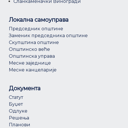
Сланкаменачки Виногради
Локална самоуправа
Председник општине
Заменик председника општине
Скупштина општине
Општинско веће
Општинска управа
Месне заједнице
Месне канцеларије
Документа
Статут
Буџет
Одлуке
Решења
Планови