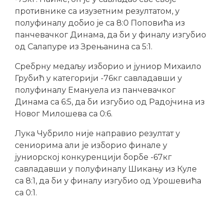
противнике са изузетним резултатом, у
полуфиналу добио је са 8:0 Поповића из
панчевачког Динама, да би у финалу изгубио
од Салапуре из Зрењанина са 5:1.
Сребрну медаљу изборио и јуниор Михаило
Грубић у категорији -76кг савладавши у
полуфиналу Емануела из панчевачког
Динама са 6:5, да би изгубио од Радојчина из
Новог Милошева са 0:6.
Лука Чубрило није направио резултат у
сениорима али је изборио финале у
јуниорској конкуренцији борбе -67кг
савладавши у полуфиналу Шикању из Куле
са 8:1, да би у финалу изгубио од Урошевића
са 0:1.