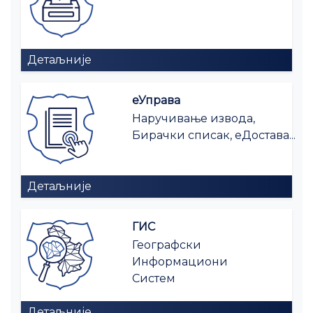
Детаљније
еУправа
Наручивање извода,
Бирачки списак, еДостава...
Детаљније
ГИС
Географски
Информациони
Систем
Детаљније