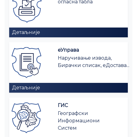
огласна табла
Детаљније
еУправа
Наручивање извода,
Бирачки списак, еДостава...
Детаљније
ГИС
Географски
Информациони
Систем