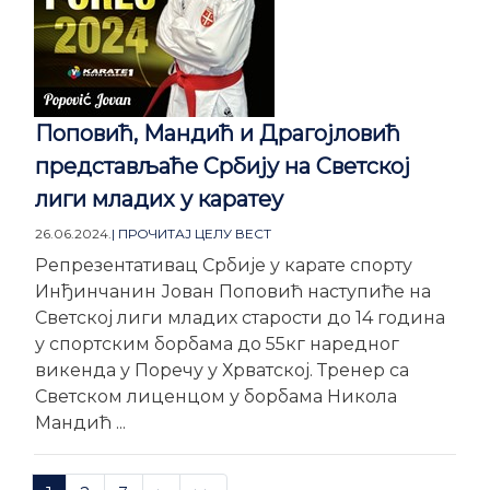
Поповић, Мандић и Драгојловић
представљаће Србију на Светској
лиги младих у каратеу
26.06.2024.
| ПРОЧИТАЈ ЦЕЛУ ВЕСТ
Репрезентативац Србије у карате спорту
Инђинчанин Јован Поповић наступиће на
Светској лиги младих старости до 14 година
у спортским борбама до 55кг наредног
викенда у Поречу у Хрватској. Тренер са
Светском лиценцом у борбама Никола
Мандић ...