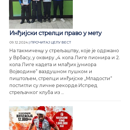
Инђијски стрелци право у мету
09.12.2024.
| ПРОЧИТАЈ ЦЕЛУ ВЕСТ
На такмичењу у стрељаштву, које је одржано
у Врбасу, у оквиру ,,4. кола Лиге пионира и 2.
кола Лиге кадета и млађих јуниора
Војводине” ваздушном пушком и
пиштољем, стрелци инђијске „Младости“
постигли су личне рекорде.Испред
стрељачког клуба из ...