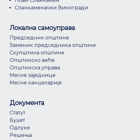
Нови Сланкамен
Сланкаменачки Виногради
Локална самоуправа
Председник општине
Заменик председника општине
Скупштина општине
Општинско веће
Општинска управа
Месне заједнице
Месне канцеларије
Документа
Статут
Буџет
Одлуке
Решења