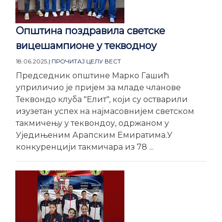
Општина поздравила светске
вицешампионе у текводноу
18.06.2025.
| ПРОЧИТАЈ ЦЕЛУ ВЕСТ
Председник општине Марко Гашић
уприличио је пријем за младе чланове
Теквондо клуба "Елит", који су остварили
изузетан успех на најмасовнијем светском
такмичењу у теквондоу, одржаном у
Уједињеним Арапским Емиратима.У
конкуренцији такмичара из 78 ...