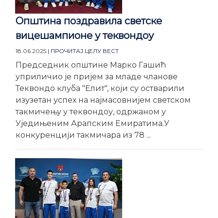
Општина поздравила светске
вицешампионе у теквондоу
18.06.2025.
| ПРОЧИТАЈ ЦЕЛУ ВЕСТ
Председник општине Марко Гашић
уприличио је пријем за младе чланове
Теквондо клуба "Елит", који су остварили
изузетан успех на најмасовнијем светском
такмичењу у теквондоу, одржаном у
Уједињеним Арапским Емиратима.У
конкуренцији такмичара из 78 ...