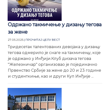
Одржано такмичење у дизању тегова
за жене
27.05.2025.
| ПРОЧИТАЈ ЦЕЛУ ВЕСТ
Тридесетак талентованих девојака у дизању
тегова одмерило је снаге на такмичењу, које
је одржано у Инђији.Клуб дизача тегова
"Железничар" организовао је појединачно
Првенство Србије за жене до 20 и 23 године
и студенткиње, као и други Куп Инђије ...