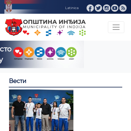
Инђија ИНФО
Вести