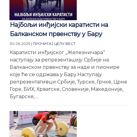
Најбољи инђијски каратисти на
Балканском првенству у Бару
30.05.2025.
| ПРОЧИТАЈ ЦЕЛУ ВЕСТ
Каратисти инђијског „Железничара“
наступају за репрезентацију Србије на
Балканском првенству за наде и пионире
које ће се одржава у Бару.Наступају
репрезентативци Србије, Турске, Грчке, Црне
Горе, БИХ, Хрватске, Словеније, Македоније,
Бугарске, ...