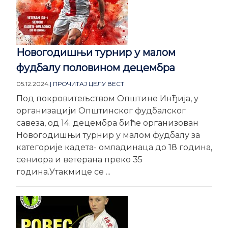
Новогодишњи турнир у малом
фудбалу половином децембра
05.12.2024.
| ПРОЧИТАЈ ЦЕЛУ ВЕСТ
Под покровитељством Општине Инђија, у
организацији Општинског фудбалског
савеза, од 14. децембра биће организован
Новогодишњи турнир у малом фудбалу за
категорије кадета- омладинаца до 18 година,
сениора и ветерана преко 35
година.Утакмице се ...