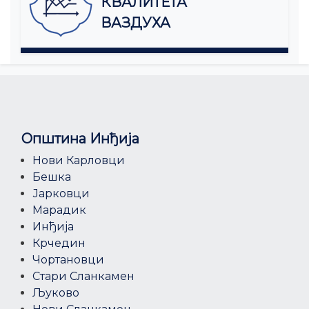
КВАЛИТЕТА
ВАЗДУХА
Општина Инђија
Нови Карловци
Бешка
Јарковци
Марадик
Инђија
Крчедин
Чортановци
Стари Сланкамен
Љуково