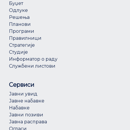
Буџет
Одлуке
Решења
Планови
Програми
Правилници
Стратегије
Студије
Информатор о раду
Службени листови
Сервиси
Јавни увид
Јавне набавке
Набавке
Јавни позиви
Јавна расправа
Огласи