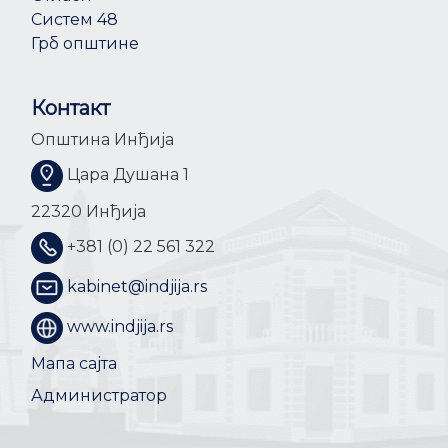
Систем 48
Грб општине
Контакт
Општина Инђија
Цара Душана 1
22320 Инђија
+381 (0) 22 561 322
kabinet@indjija.rs
www.indjija.rs
Мапа сајта
Администратор