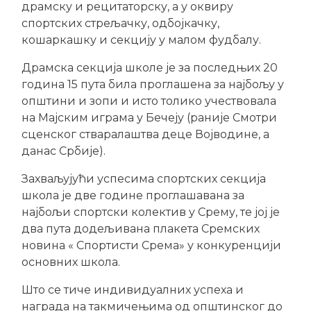
драмску и рецитаторску, а у оквиру
спортских стрељачку, одбојкачку,
кошаркашку и секцију у малом фудбалу.
Драмска секција школе је за последњих 20
година 15 пута била проглашена за најбољу у
општини и зопи и исто толико учествовала
на Мајским играма у Бечеју (раније Смотри
сценског стваралаштва деце Војводине, а
данас Србије).
Захваљујући успесима спортских секција
школа је две године проглашавана за
најбољи спортски колектив у Срему, те јој је
два пута додељивана плакета Сремских
новина « Спортисти Срема» у конкуренцији
основних школа.
Што се тиче индивидуалних успеха и
награда на такмичењима од општинског до