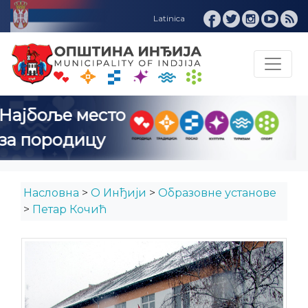
Инђија ИНФО
Насловна
>
О Инђији
>
Образовне установе
>
Петар Кочић