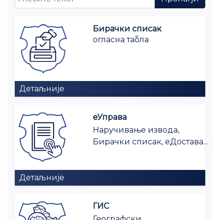
Бирачки списак
огласна табла
Детаљније
еУправа
Наручивање извода,
Бирачки списак, еДостава...
Детаљније
ГИС
Географски