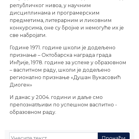
републичког нивоа, у научним
дисциплинама и програмерским
предметима, литерарним и ликовним
конкурсима, оне су бројне и немогуће их је
све набројати.
Године 1971. године школи је додељено
признање – Октобарска награда града
Инђије, 1978. године за успехе у образовном
– васпитном раду, школи је додељено
регионално признање «Душан Вукасовић
Диоген»
И данас у 2004. години и даље смо
препознатљиви по успешном васпитно -
образовном раду.