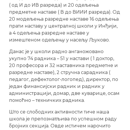
( од И до ИВ разреда) и 20 одељења
предметне наставе ( В до ВИИИ разреда). Од
20 модељења разредне наставе 16 одељења
прати наставу у централној школи у Инђији,
а 4 одељења разредне наставе у
измештеном одељењу у насељу Љуково.
Данас је у школи радно анганожовано
укупно 74 радника – 51 у настави ( 1 доктор,
20 професора и 32 наставника предметне и
разредне наставе), 2 стручна сарадника (
педагог, дефектолог-логопед), директор, по
један финансијски радник и радник у
администрацији, домар, две куварице, осам
помоћно – техничких радника.
Што се слободних активности тиче наша
школа је препознатљива по успешном раду
бројних секција. Овде истичем нарочито