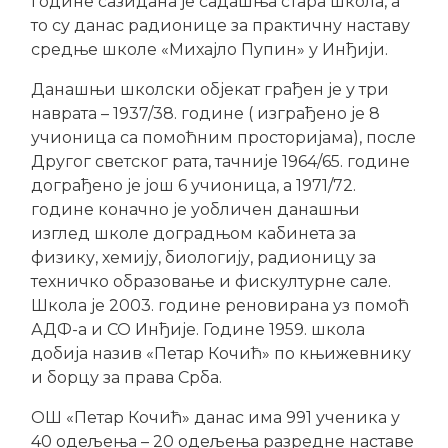
године сазидана је садашња стара школа, а
то су данас радионице за практичну наставу
средње школе «Михајло Пупин» у Инђији.
Данашњи школски објекат грађен је у три
наврата – 1937/38. године ( изграђено је 8
учионица са помоћним просторијама), после
Другог светског рата, тачније 1964/65. године
дограђено је још 6 учионица, а 1971/72.
године коначно је уобличен данашњи
изглед школе доградњом кабинета за
физику, хемију, биологију, радионицу за
техничко образовање и фискултурне сале.
Школа је 2003. године реновирана уз помоћ
АДФ-а и СО Инђије. Године 1959. школа
добија назив «Петар Кочић» по књижевнику
и борцу за права Срба.
ОШ «Петар Кочић» данас има 991 ученика у
40 одељења – 20 одељења разредне наставе