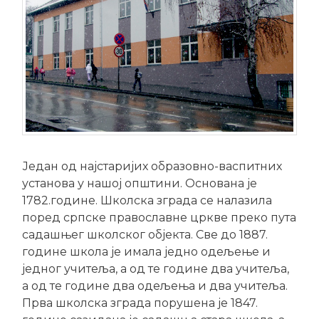
Један од најстаријих образовно-васпитних
установа у нашој општини. Основана је
1782.године. Школска зграда се налазила
поред српске православне цркве преко пута
садашњег школског објекта. Све до 1887.
године школа је имала једно одељење и
једног учитеља, а од те године два учитеља,
а од те године два одељења и два учитеља.
Прва школска зграда порушена је 1847.