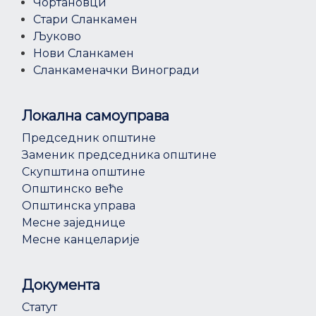
Чортановци
Стари Сланкамен
Љуково
Нови Сланкамен
Сланкаменачки Виногради
Локална самоуправа
Председник општине
Заменик председника општине
Скупштина општине
Општинско веће
Општинска управа
Месне заједнице
Месне канцеларије
Документа
Статут