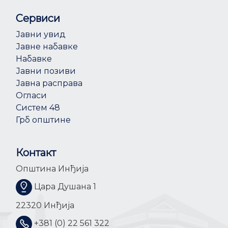
Сервиси
Јавни увид
Јавне набавке
Набавке
Јавни позиви
Јавна расправа
Огласи
Систем 48
Грб општине
Контакт
Општина Инђија
Цара Душана 1
22320 Инђија
+381 (0) 22 561 322