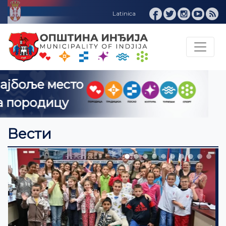
Инђија ИНФО
Вести