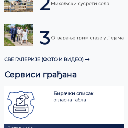
2
Михољски сусрети села
3
Отварање трим стазе у Лејама
СВЕ ГАЛЕРИЈЕ (ФОТО И ВИДЕО)
Сервиси грађана
Бирачки списак
огласна табла