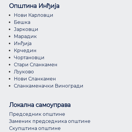
Општина Инђија
Нови Карловци
Бешка
Јарковци
Марадик
Инђија
Крчедин
Чортановци
Стари Сланкамен
Љуково
Нови Сланкамен
Сланкаменачки Виногради
Локална самоуправа
Председник општине
Заменик председника општине
Скупштина општине