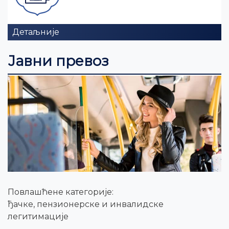
Детаљније
Јавни превоз
Повлашћене категорије:
ђачке, пензионерске и инвалидске
легитимације