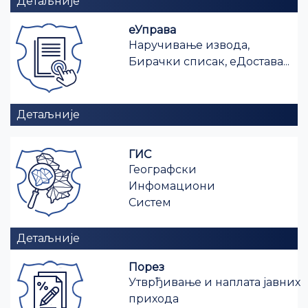
Детаљније
еУправа
Наручивање извода,
Бирачки списак, еДостава...
Детаљније
ГИС
Географски
Инфомациони
Систем
Детаљније
Порез
Утврђивање и наплата јавних
прихода