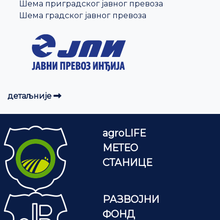
Шема приградског јавног превоза
Шема градског јавног превоза
детаљније
agroLIFE
МЕТЕО
СТАНИЦЕ
РАЗВОЈНИ
ФОНД