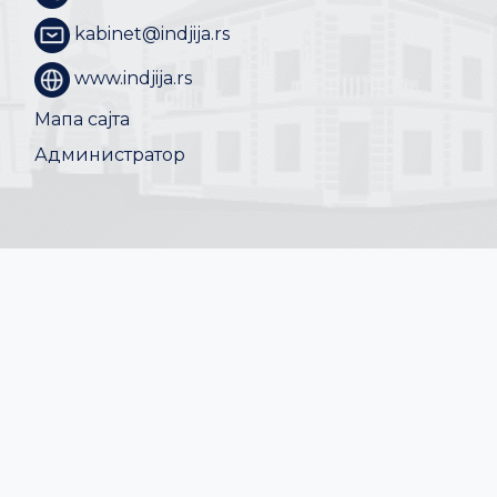
kabinet@indjija.rs
www.indjija.rs
Мапа сајта
Администратор