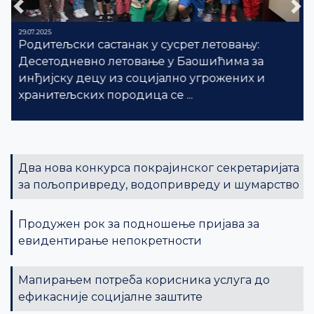
Previous
Ne
04.07.2025
Нови бунар пуштен у рад: Нових шест литара
у секунди воде добиће Општина Инђија
отварањем бунара Б9/2 у Инђији, који је
данас пуштен у рад.„Бунар
...
Два нова конкурса покрајинског секретаријата
за пољопривреду, водопривреду и шумарство
Продужен рок за подношење пријава за
евидентирање непокретности
Мапирањем потреба корисника услуга до
ефикасније социјалне заштите